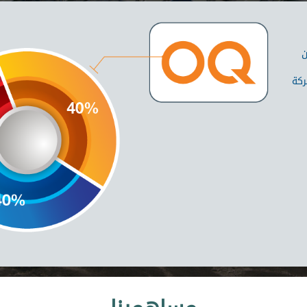
ن
ركة